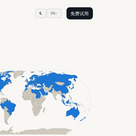
免费试用
EN