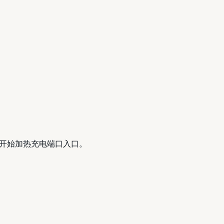
开始加热充电端口入口。