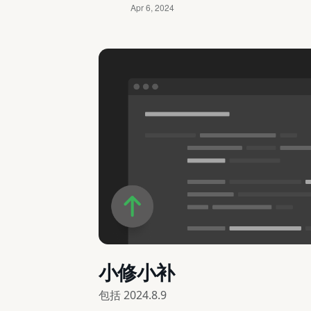
小修小补
包括
2024.8.9