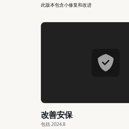
此版本包含小修复和改进
改善安保
包括
2024.8