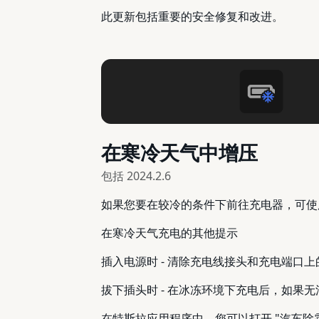
此更新包括重要的安全修复和改进。
在寒冷天气中增压
包括
2024.2.6
如果您要在较冷的条件下前往充电器，可使
在寒冷天气充电的其他提示
插入电源时 - 清除充电线接头和充电端口
拔下插头时 - 在冰冻环境下充电后，如果
在特斯拉应用程序中，您可以打开 "汽车除霜