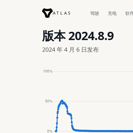
ATLAS
驾驶
充电
软
版本
2024.8.9
2024 年 4 月 6 日发布