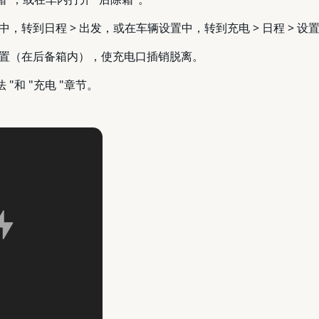
到日程 > 出发，或在车辆设置中，转到充电 > 日程 > 设置 
置（在后备箱内），使充电口插销脱离。
"和 "充电 "章节。