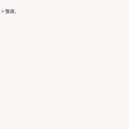
> 预调。