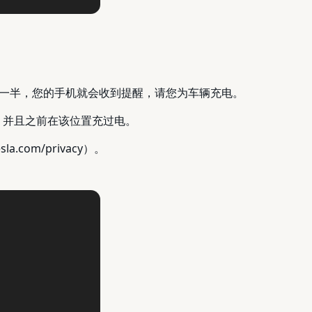
一半，您的手机就会收到提醒，请您为车辆充电。
置，并且之前在该位置充过电。
com/privacy）。