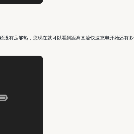
还没有足够热，您现在就可以看到距离直流快速充电开始还有多