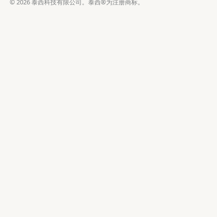
© 2026 泰西科技有限公司。泰西®为注册商标。