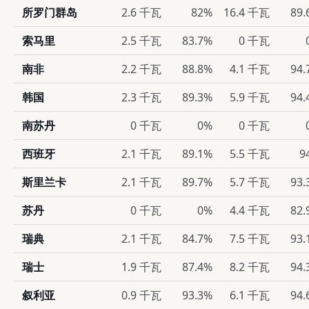
所罗门群岛
2.6 千瓦
82%
16.4 千瓦
89.
索马里
2.5 千瓦
83.7%
0 千瓦
南非
2.2 千瓦
88.8%
4.1 千瓦
94.
韩国
2.3 千瓦
89.3%
5.9 千瓦
94.
南苏丹
0 千瓦
0%
0 千瓦
西班牙
2.1 千瓦
89.1%
5.5 千瓦
9
斯里兰卡
2.1 千瓦
89.7%
5.7 千瓦
93.
苏丹
0 千瓦
0%
4.4 千瓦
82.
瑞典
2.1 千瓦
84.7%
7.5 千瓦
93.
瑞士
1.9 千瓦
87.4%
8.2 千瓦
94.
叙利亚
0.9 千瓦
93.3%
6.1 千瓦
94.