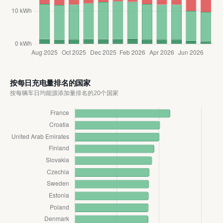
按每日充电量排名的国家
按每辆车日均能源添加量排名的20个国家