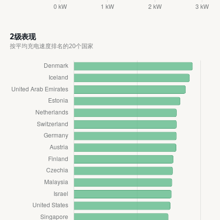
2级表现
按平均充电速度排名的20个国家