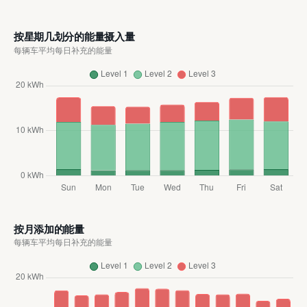
按星期几划分的能量摄入量
每辆车平均每日补充的能量
按月添加的能量
每辆车平均每日补充的能量