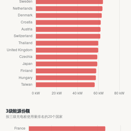
3级能源份额
按三级充电桩使用量排名的20个国家