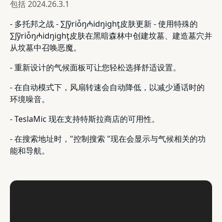
包括
2024.26.3.1
- 多托邦之战 - ∑∫ỹriȱŋ₼idŋighţ皮肤更新 - 使用特殊的
∑∫ỹriȱŋ₼idŋighţ皮肤在黑暗森林中创建坟墓、建造墓穴并
从坟墓中召唤恶魔。
- 重新设计的气候面板可让您轻松选择舒适设置。
- 在自动模式下，风扇转速会自动降低，以减少通话时的
环境噪音。
- TeslaMic 现在支持特斯拉商店的可用性。
- 在搜索地址时，"控制搜索 "现在会显示与气候相关的功
能和导航。